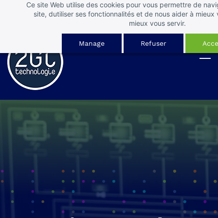
Ce site Web utilise des cookies pour vous permettre de navi
Skip
Connectez-vous
site, dutiliser ses fonctionnalités et de nous aider à mie
to
mieux vous servir.
main
Manage
Refuser
Acce
content